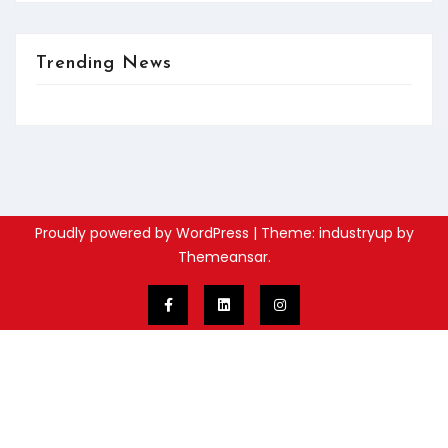
Trending News
Proudly powered by WordPress
|
Theme: industryup by
Themeansar
.