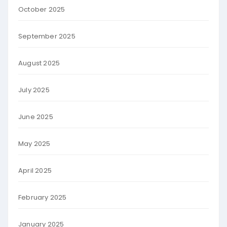
October 2025
September 2025
August 2025
July 2025
June 2025
May 2025
April 2025
February 2025
January 2025