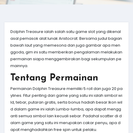
Dolphin Treasure ialah salah satu game slot yang dikenal
asal pemasok alat lunak Aristocrat. Bersama judul bagian
bawah laut yang memesona dan juga gambar apa men
ggoda, gim ini satu memberikan pengalaman melakukan
permainan siapa menggembirakan bagi sekumpulan pe
mainnya.
Tentang Permainan
Permainan Dolphin Treasure memiliki 5 roll dan juga 20 pa
ylines. Fitur penting dari game yang satu ini ialah simbol wi
ld, tebar, putaran gratis, serta bonus hadiah besar.Ikon wil
d dalam game ini ialah Lumba-lumba, apa dapat mengg
anti semua simbol lain kecuali sebar. Padahal scatter di d
alam game yang satu ini merupakan cakar penyu, apa d
apat menghadiahkan free spin untuk pelaku.