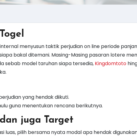
Togel
ternal menyusun taktik perjudian on line periode panjang
siapa bakal ditemani. Masing-Masing pasaran lotere m
ula sebab model taruhan siapa tersedia,
Kingdomtoto
hing
ka.
perjudian yang hendak diikuti.
dahulu guna menentukan rencana berikutnya.
dan juga Target
si luas, pilih bersama nyata modal apa hendak digunaka