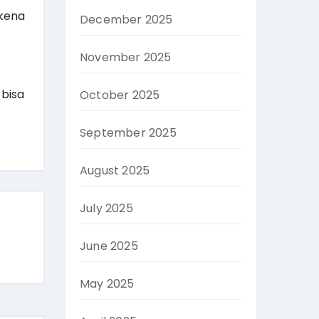
 kena
December 2025
November 2025
 bisa
October 2025
September 2025
August 2025
July 2025
June 2025
May 2025