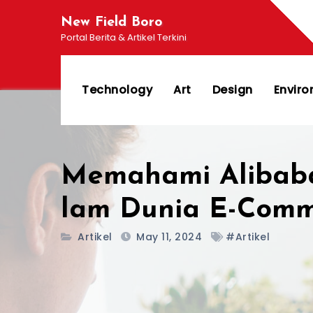
Skip
New Field Boro
to
Portal Berita & Artikel Terkini
content
Technology
Art
Design
Envir
Memahami Alibaba
lam Dunia E-Com
Artikel
May 11, 2024
#Artikel