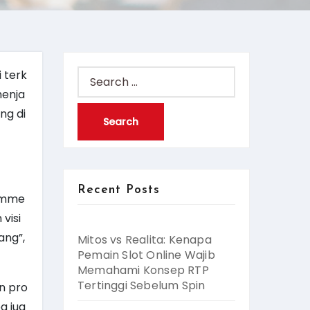
 terk
Search
menja
for:
ng di
Recent Posts
comme
visi
ang”,
Mitos vs Realita: Kenapa
Pemain Slot Online Wajib
Memahami Konsep RTP
Tertinggi Sebelum Spin
n pro
a jug