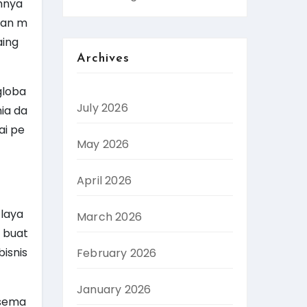
mnya
dan m
aing
Archives
globa
July 2026
ia da
ai pe
May 2026
April 2026
laya
March 2026
 buat
isnis
February 2026
January 2026
 sema