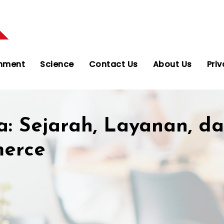
onment
Science
Contact Us
About Us
Priv
: Sejarah, Layanan, d
merce