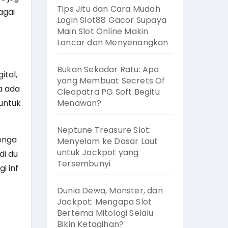
Tips Jitu dan Cara Mudah
agai
Login Slot88 Gacor Supaya
Main Slot Online Makin
Lancar dan Menyenangkan
Bukan Sekadar Ratu: Apa
tal,
yang Membuat Secrets Of
a ada
Cleopatra PG Soft Begitu
untuk
Menawan?
Neptune Treasure Slot:
Denga
Menyelam ke Dasar Laut
untuk Jackpot yang
di du
Tersembunyi
i inf
Dunia Dewa, Monster, dan
Jackpot: Mengapa Slot
Bertema Mitologi Selalu
Bikin Ketagihan?