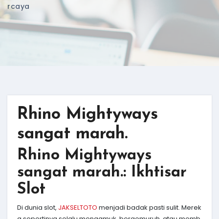
Rcaya
Rhino Mightyways
sangat marah.
Rhino Mightyways
sangat marah.: Ikhtisar
Slot
Di dunia slot,
JAKSELTOTO
menjadi badak pasti sulit. Merek
a sepertinya selalu mengamuk, bergemuruh, atau memb