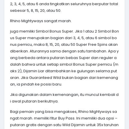
2, 3, 4, 5, atau 6 anda tingkatkan seluruhnya berputar total
sebesar 5, 8, 15, 20, atau 50.
Rhino Mightyways sangat marah.
juga memiliki Simbol Bonus Super. Jika 1 atau 2 Simbol Bon
us Super merupakan bagian dari 3, 4, 5, atau 6 simbol bo
nus pemicu, maka 8, 15, 20, atau 50 Super Free Spins akan
diberikan. Aturannya sama dengan satu tambahan. Apa y
ang berbeda antara putaran bebas Super dan reguler a
dalah bahwa untuk setiap simbol Bonus Super pemicu (m
aks 2), Dijamin Liar ditambahkan ke gulungan selama put
aran. Jika Guaranteed Wild bukan bagian dari kemenang
an, ia pindah ke posisi baru.
Jika digunakan dalam kemenangan, itu muncul kembali d
i awal putaran berikutnya.
Bagi pemain yang bisa mengakses, Rhino Mightyways sa
ngat marah. memiliki fitur Buy Pass. Ini memiliki dua opsi –
putaran gratis dengan satu Wild Dijamin untuk 35x taruhan