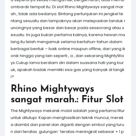
ombardir tempat itu. Di slot Rhino Mightyways sangat mar
ah., tidak ada bedanya. Bintang pertunjukan ini jengkel te
ntang sesuatu dan tampaknya akan melepaskan tanduk r
uncingnya yang besar dan besar pada seseorang atau s
esuatu. Ini juga bukan pertama kalinya, karena hewan ma
lang itu telah mengamuk selama bertahun-tahun dalam
berbagai bentuk – baik online maupun offline, dari yang ik
onik hingga yang lain seperti , a , dan sekarang MightyWa
ys.Cukup lama berdiam diri dalam suasana hati yang bur
uk, apakah badak memiliki sisa gas yang banyak di tangk
i?
Rhino Mightyways
sangat marah.: Fitur Slot
The Mightyways mekanik mobil adalah yang pertama fitur
untuk ditutupi. Kapan menghasilkan teknik muncul, merek
a diambil dari panel dan diganti dengan simbol yang turu
n dari teratas. gulungan ‘ teratas meningkat sebesar + 1 p