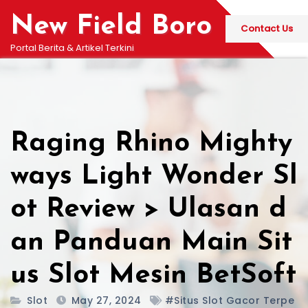
Skip
New Field Boro
to
Contact Us
content
Portal Berita & Artikel Terkini
Raging Rhino Mighty
ways Light Wonder Sl
ot Review > Ulasan d
an Panduan Main Sit
us Slot Mesin BetSoft
Slot
May 27, 2024
#situs Slot Gacor Terpe