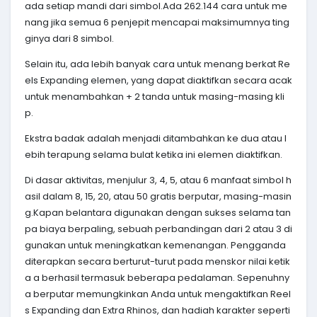
ada setiap mandi dari simbol.Ada 262.144 cara untuk me
nang jika semua 6 penjepit mencapai maksimumnya ting
ginya dari 8 simbol.
Selain itu, ada lebih banyak cara untuk menang berkat Re
els Expanding elemen, yang dapat diaktifkan secara acak
untuk menambahkan + 2 tanda untuk masing-masing kli
p.
Ekstra badak adalah menjadi ditambahkan ke dua atau l
ebih terapung selama bulat ketika ini elemen diaktifkan.
Di dasar aktivitas, menjulur 3, 4, 5, atau 6 manfaat simbol h
asil dalam 8, 15, 20, atau 50 gratis berputar, masing-masin
g.Kapan belantara digunakan dengan sukses selama tan
pa biaya berpaling, sebuah perbandingan dari 2 atau 3 di
gunakan untuk meningkatkan kemenangan. Pengganda
diterapkan secara berturut-turut pada menskor nilai ketik
a a berhasil termasuk beberapa pedalaman. Sepenuhny
a berputar memungkinkan Anda untuk mengaktifkan Reel
s Expanding dan Extra Rhinos, dan hadiah karakter seperti