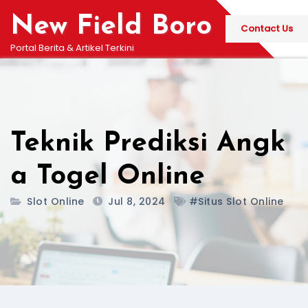
Skip
New Field Boro
to
Contact Us
content
Portal Berita & Artikel Terkini
Teknik Prediksi Angk
a Togel Online
Slot Online
Jul 8, 2024
#situs Slot Online