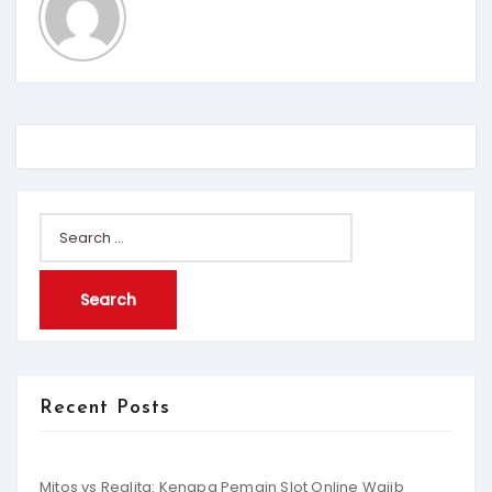
Search
for:
Recent Posts
Mitos vs Realita: Kenapa Pemain Slot Online Wajib