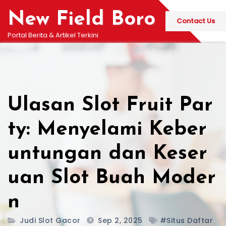
Skip
New Field Boro
to
Contact Us
content
Portal Berita & Artikel Terkini
Ulasan Slot Fruit Par
ty: Menyelami Keber
untungan dan Keser
uan Slot Buah Moder
n
Judi Slot Gacor
Sep 2, 2025
#Situs Daftar