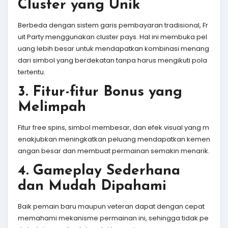
Cluster yang Unik
Berbeda dengan sistem garis pembayaran tradisional, Fr
uit Party menggunakan cluster pays. Hal ini membuka pel
uang lebih besar untuk mendapatkan kombinasi menang
dari simbol yang berdekatan tanpa harus mengikuti pola
tertentu.
3. Fitur-fitur Bonus yang
Melimpah
Fitur free spins, simbol membesar, dan efek visual yang m
enakjubkan meningkatkan peluang mendapatkan kemen
angan besar dan membuat permainan semakin menarik.
4. Gameplay Sederhana
dan Mudah Dipahami
Baik pemain baru maupun veteran dapat dengan cepat
memahami mekanisme permainan ini, sehingga tidak pe