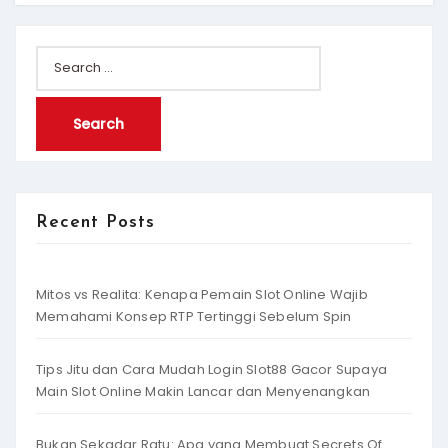
Search
for:
Recent Posts
Mitos vs Realita: Kenapa Pemain Slot Online Wajib
Memahami Konsep RTP Tertinggi Sebelum Spin
Tips Jitu dan Cara Mudah Login Slot88 Gacor Supaya
Main Slot Online Makin Lancar dan Menyenangkan
Bukan Sekadar Ratu: Apa yang Membuat Secrets Of