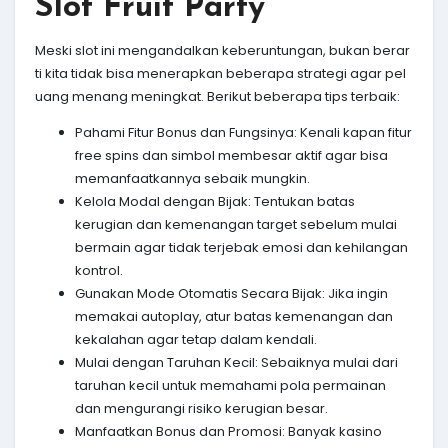
Slot Fruit Party
Meski slot ini mengandalkan keberuntungan, bukan berar
ti kita tidak bisa menerapkan beberapa strategi agar pel
uang menang meningkat. Berikut beberapa tips terbaik:
Pahami Fitur Bonus dan Fungsinya: Kenali kapan fitur
free spins dan simbol membesar aktif agar bisa
memanfaatkannya sebaik mungkin.
Kelola Modal dengan Bijak: Tentukan batas
kerugian dan kemenangan target sebelum mulai
bermain agar tidak terjebak emosi dan kehilangan
kontrol.
Gunakan Mode Otomatis Secara Bijak: Jika ingin
memakai autoplay, atur batas kemenangan dan
kekalahan agar tetap dalam kendali.
Mulai dengan Taruhan Kecil: Sebaiknya mulai dari
taruhan kecil untuk memahami pola permainan
dan mengurangi risiko kerugian besar.
Manfaatkan Bonus dan Promosi: Banyak kasino