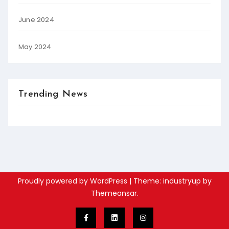
June 2024
May 2024
Trending News
Proudly powered by WordPress
|
Theme: industryup by
Themeansar
.