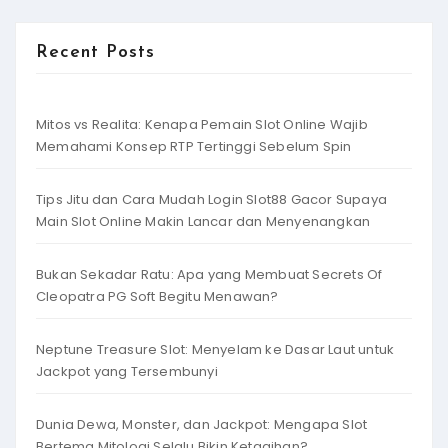
Recent Posts
Mitos vs Realita: Kenapa Pemain Slot Online Wajib
Memahami Konsep RTP Tertinggi Sebelum Spin
Tips Jitu dan Cara Mudah Login Slot88 Gacor Supaya
Main Slot Online Makin Lancar dan Menyenangkan
Bukan Sekadar Ratu: Apa yang Membuat Secrets Of
Cleopatra PG Soft Begitu Menawan?
Neptune Treasure Slot: Menyelam ke Dasar Laut untuk
Jackpot yang Tersembunyi
Dunia Dewa, Monster, dan Jackpot: Mengapa Slot
Bertema Mitologi Selalu Bikin Ketagihan?