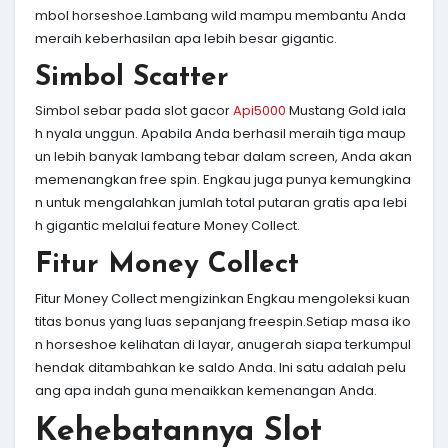
mbol horseshoe.Lambang wild mampu membantu Anda
meraih keberhasilan apa lebih besar gigantic.
Simbol Scatter
Simbol sebar pada slot gacor
Api5000
Mustang Gold iala
h nyala unggun. Apabila Anda berhasil meraih tiga maup
un lebih banyak lambang tebar dalam screen, Anda akan
memenangkan free spin. Engkau juga punya kemungkina
n untuk mengalahkan jumlah total putaran gratis apa lebi
h gigantic melalui feature Money Collect.
Fitur Money Collect
Fitur Money Collect mengizinkan Engkau mengoleksi kuan
titas bonus yang luas sepanjang freespin.Setiap masa iko
n horseshoe kelihatan di layar, anugerah siapa terkumpul
hendak ditambahkan ke saldo Anda. Ini satu adalah pelu
ang apa indah guna menaikkan kemenangan Anda.
Kehebatannya Slot