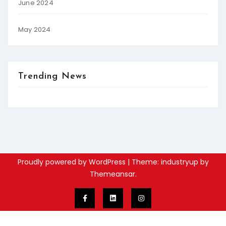
June 2024
May 2024
Trending News
Proudly powered by WordPress
|
Theme: industryup by
Themeansar
.