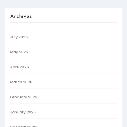
Archives
July 2026
May 2026
April 2026
March 2026
February 2026
January 2026