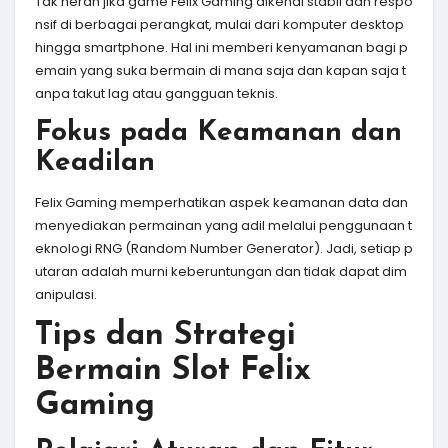
Tak heran jika game Felix Gaming dikenal stabil dan respo
nsif di berbagai perangkat, mulai dari komputer desktop
hingga smartphone. Hal ini memberi kenyamanan bagi p
emain yang suka bermain di mana saja dan kapan saja t
anpa takut lag atau gangguan teknis.
Fokus pada Keamanan dan
Keadilan
Felix Gaming memperhatikan aspek keamanan data dan
menyediakan permainan yang adil melalui penggunaan t
eknologi RNG (Random Number Generator). Jadi, setiap p
utaran adalah murni keberuntungan dan tidak dapat dim
anipulasi.
Tips dan Strategi
Bermain Slot Felix
Gaming