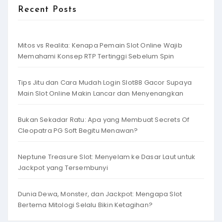
Recent Posts
Mitos vs Realita: Kenapa Pemain Slot Online Wajib
Memahami Konsep RTP Tertinggi Sebelum Spin
Tips Jitu dan Cara Mudah Login Slot88 Gacor Supaya
Main Slot Online Makin Lancar dan Menyenangkan
Bukan Sekadar Ratu: Apa yang Membuat Secrets Of
Cleopatra PG Soft Begitu Menawan?
Neptune Treasure Slot: Menyelam ke Dasar Laut untuk
Jackpot yang Tersembunyi
Dunia Dewa, Monster, dan Jackpot: Mengapa Slot
Bertema Mitologi Selalu Bikin Ketagihan?