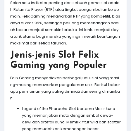
Salah satu indikator penting dari sebuah game slot adala
h Return to Player (RTP) atau tingkat pengembalian ke pe
main. Felix Gaming menawarkan RTP yang kompetitif, bias
anya di atas 95%, sehingga peluang memenangkan hadi
ah besar menjadi semakin terbuka. Ini tentu menjadi day
a tarik utama bagi mereka yang ingin meraih keuntungan
maksimal dari setiap taruhan.
Jenis-jenis Slot Felix
Gaming yang Populer
Felix Gaming menyediakan berbagai judul slot yang masi
ng-masing menawarkan pengalaman unik. Berikut beber
apa permainan yang paling diminati dan sering dimainka
n:
Legend of the Pharaohs: Slot bertema Mesir kuno
yang memanjakan mata dengan simbol dewa-
dewi dan artefak kuno. Memiliki fitur wild dan scatter
yang memudahkan kemenangan besar.