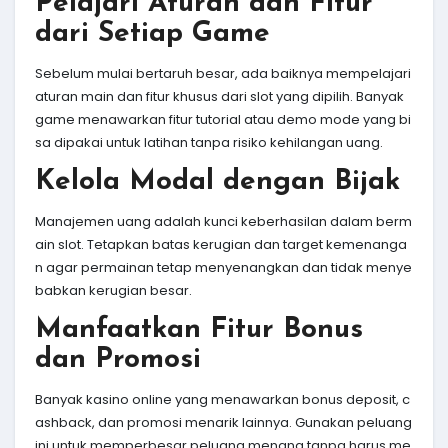
Pelajari Aturan dan Fitur
dari Setiap Game
Sebelum mulai bertaruh besar, ada baiknya mempelajari
aturan main dan fitur khusus dari slot yang dipilih. Banyak
game menawarkan fitur tutorial atau demo mode yang bi
sa dipakai untuk latihan tanpa risiko kehilangan uang.
Kelola Modal dengan Bijak
Manajemen uang adalah kunci keberhasilan dalam berm
ain slot. Tetapkan batas kerugian dan target kemenanga
n agar permainan tetap menyenangkan dan tidak menye
babkan kerugian besar.
Manfaatkan Fitur Bonus
dan Promosi
Banyak kasino online yang menawarkan bonus deposit, c
ashback, dan promosi menarik lainnya. Gunakan peluang
ini untuk memperbesar peluang menang tanpa harus me